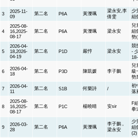
梁永安,李
少
2025-11-
第二名
黃濼珮
3
P6A
09
倩雯
組
兒
2025-08-
第二名
黃濼珮
梁永安
組
4
16,2025-
P6A
08-17
勢(
競
2026-04-
第二名
嚴悙
梁永安
5
18,2026-
P1D
-
04-19
18
兒
2026-04-
第二名
陳凱媛
李子鵬
級
6
P3D
18
勢
初
2026-04-
第二名
何樂詩
7
S1B
/
11
落
2025-08-
F
第二名
楊曉晴
安sir
8
16,2025-
P1C
拳
08-17
少
李子鵬 ,
2026-03-
第二名
黃濼珮
9
P6A
組
28
梁永安
(2)