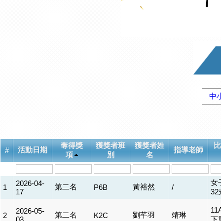
中
奪得獎
獲獎者班
獲獎者姓
比
活動日期
指導老師
#
項
別
名
女
2026-04-
第二名
黃裕然
1
P6B
/
17
3
11
2026-05-
第二名
劉芊羽
靖琳
2
K2C
03
下