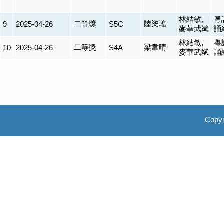
林結敏,
粵
二等獎
陸樂瑤
9
2025-04-26
S5C
麥華武斌
誦
林結敏,
粵
二等獎
梁韋晴
10
2025-04-26
S4A
麥華武斌
誦
Copyr