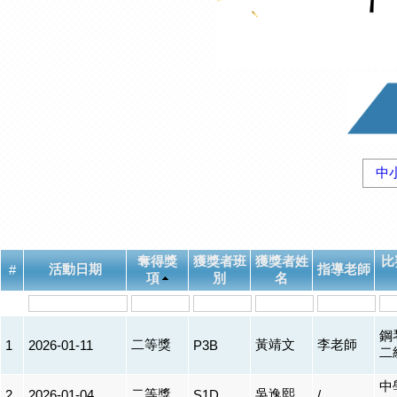
中
奪得獎
獲獎者班
獲獎者姓
比
活動日期
指導老師
#
項
別
名
鋼
二等獎
黃靖文
李老師
1
2026-01-11
P3B
二
中
二等獎
吳逸熙
2
2026-01-04
S1D
/