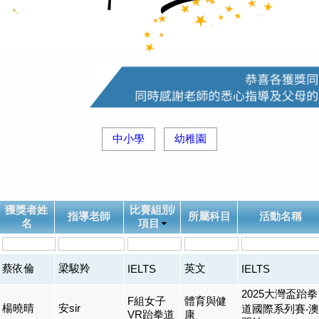
中小學
幼稚園
獲獎者姓
比賽組別/
指導老師
所屬科目
活動名稱
名
項目
蔡依倫
梁駿羚
英文
IELTS
IELTS
2025大灣盃跆拳
F組女子
體育與健
楊曉晴
安sir
道國際系列賽‧澳
VR跆拳道
康