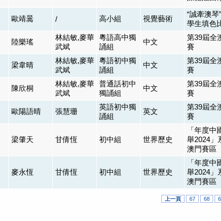
“誠牽澳琴”
歐靖暠
高小組
視覺藝術
/
學生填色比
林結敏,麥華
粵語高中獨
第39屆全
陸樂瑤
中文
武斌
誦組
賽
林結敏,麥華
粵語初中獨
第39屆全
梁韋晴
中文
武斌
誦組
賽
林結敏,麥華
普通話初中
第39屆全
陳欣桐
中文
武斌
獨誦組
賽
英語初中獨
第39屆全
歐陽語晴
張慧珊
英文
誦組
賽
「年度中
梁肇天
甘倩恆
初中組
世界歷史
舉2024
澳門賽區
「年度中
麥永恆
甘倩恆
初中組
世界歷史
舉2024
澳門賽區
上一頁
67
68
6