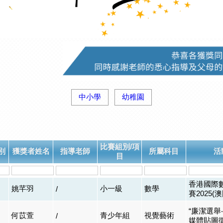
中小學
幼稚園
比賽組別/項
別
獲獎者姓名
指導老師
所屬科目
活
目
香港國際
姚芊羽
小一級
數學
/
賽2025(
“廉潔選舉
何苡萱
青少年組
視覺藝術
/
媒體貼圖