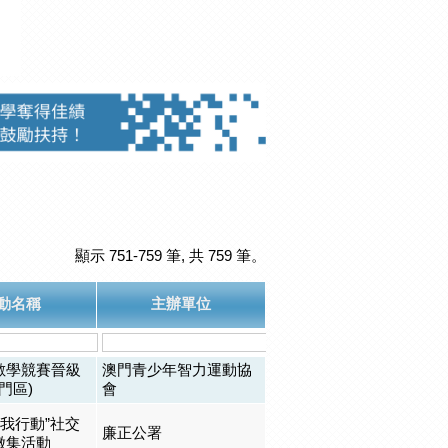
顯示 751-759 筆, 共 759 筆。
動名稱
主辦單位
數學競賽晉級
澳門青少年智力運動協
澳門區)
會
‧我行動”社交
廉正公署
徵集活動