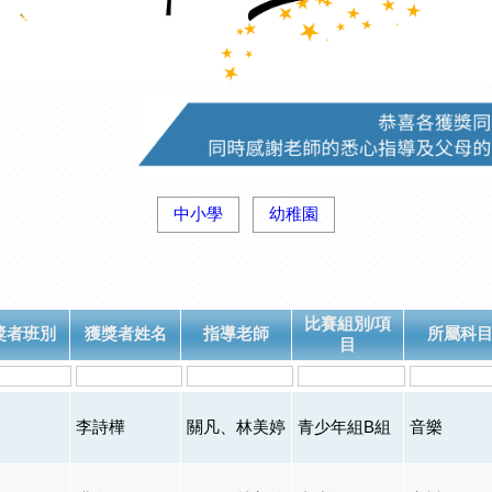
中小學
幼稚園
比賽組別/項
獎者班別
獲獎者姓名
指導老師
所屬科
目
李詩樺
關凡、林美婷
青少年組B組
音樂