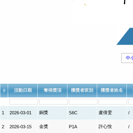
中
活動日期
奪得獎項
獲獎者班別
獲獎者姓名
#
銅獎
盧倩雯
1
2026-03-01
S6C
/
金獎
許心悅
2
2026-03-15
P1A
/