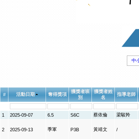
中
獲獎者班
獲獎者姓
活動日期
奪得獎項
指導老師
#
別
名
蔡依倫
梁駿羚
1
2025-09-07
6.5
S6C
季軍
黃靖文
2
2025-09-13
P3B
/