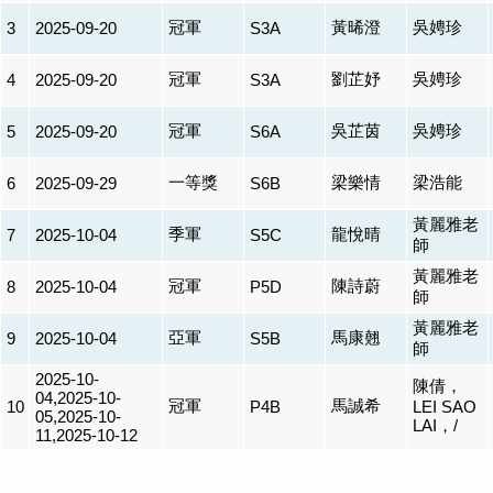
冠軍
黃晞澄
吳娉珍
3
2025-09-20
S3A
冠軍
劉芷妤
吳娉珍
4
2025-09-20
S3A
冠軍
吳芷茵
吳娉珍
5
2025-09-20
S6A
一等獎
梁樂情
梁浩能
6
2025-09-29
S6B
黃麗雅老
季軍
龍悅晴
7
2025-10-04
S5C
師
黃麗雅老
冠軍
陳詩蔚
8
2025-10-04
P5D
師
黃麗雅老
亞軍
馬康翹
9
2025-10-04
S5B
師
2025-10-
陳倩，
04,2025-10-
冠軍
馬誠希
10
P4B
LEI SAO
05,2025-10-
LAI，/
11,2025-10-12