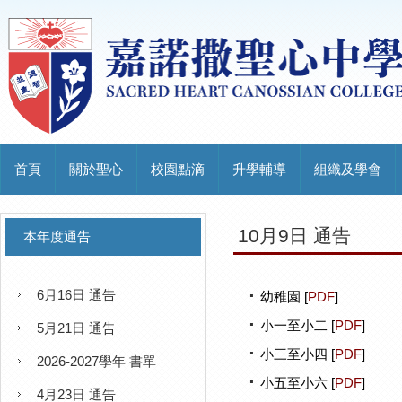
首頁
關於聖心
校園點滴
升學輔導
組織及學會
10月9日 通告
本年度通告
6月16日 通告
幼稚園 [
PDF
]
小一至小二 [
PDF
]
5月21日 通告
小三至小四 [
PDF
]
2026-2027學年 書單
小五至小六 [
PDF
]
4月23日 通告