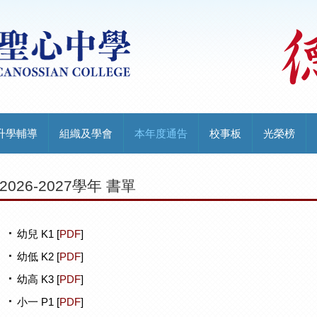
升學輔導
組織及學會
本年度通告
校事板
光榮榜
2026-2027學年 書單
幼兒 K1 [
PDF
]
幼低 K2 [
PDF
]
幼高 K3 [
PDF
]
小一 P1 [
PDF
]