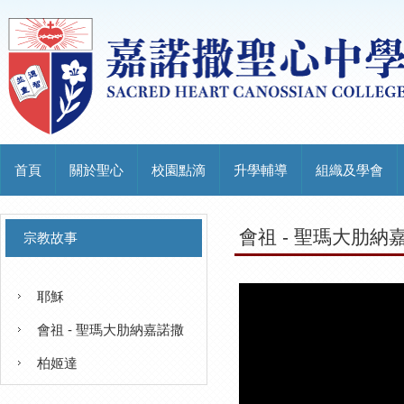
首頁
關於聖心
校園點滴
升學輔導
組織及學會
會祖 - 聖瑪大肋納
宗教故事
耶穌
會祖 - 聖瑪大肋納嘉諾撒
柏姬達