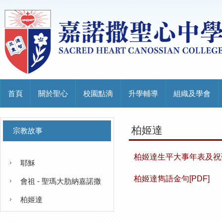
首頁
關於聖心
校園點滴
升學輔導
組織及學會
柏姬達
宗教故事
柏姬達生平大事年表及祝聖
耶穌
柏姬達雋語金句[PDF]
會祖 - 聖瑪大肋納嘉諾撒
柏姬達