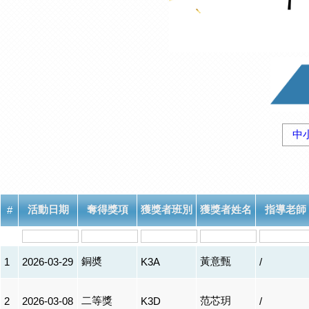
中
活動日期
奪得獎項
獲獎者班別
獲獎者姓名
指導老師
#
銅奬
黃意甄
1
2026-03-29
K3A
/
二等獎
范芯玥
2
2026-03-08
K3D
/