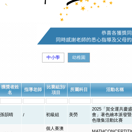
中小學
幼稚園
獲獎者姓
比賽組別/
指導老師
所屬科目
活動名稱
名
項目
2025「賀全運共慶
孫韻晴
初級組
美勞
會」著色繪本派發暨
/
色徵集活動比賽
個人賽澳
MATHCONCEPTITI