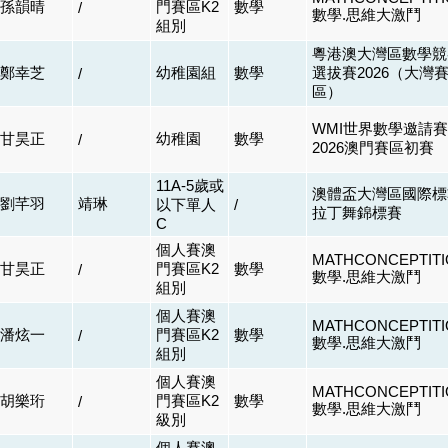
孫韻晴
門賽區K2
數學
/
數學.思維大激鬥
組別
粵港澳大灣區數學競
鄭幸芝
幼稚園組
數學
選拔賽2026（大灣
/
區）
WMI世界數學邀請賽
甘昊正
幼稚園
數學
/
2026澳門賽區初賽
11A-5歲或
澳體盃大灣區國際標
劉芊羽
靖琳
以下單人
/
拉丁舞錦標賽
C
個人賽澳
MATHCONCEPTITI
甘昊正
門賽區K2
數學
/
數學.思維大激鬥
組別
個人賽澳
MATHCONCEPTITI
潘炫一
門賽區K2
數學
/
數學.思維大激鬥
組別
個人賽澳
MATHCONCEPTITI
胡樂珩
門賽區K2
數學
/
數學.思維大激鬥
級別
個人賽澳