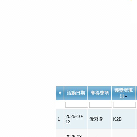
獲獎者班
活動日期
奪得獎項
#
別
2025-10-
優秀獎
1
K2B
13
2026-03-