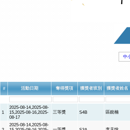
中
活動日期
奪得獎項
獲獎者班別
獲獎者姓名
#
2025-08-14,2025-08-
三等獎
區銳楠
1
15,2025-08-16,2025-
S4B
08-17
2025-08-14,2025-08-
一等獎
李天悅
2
15,2025-08-16,2025-
S3A