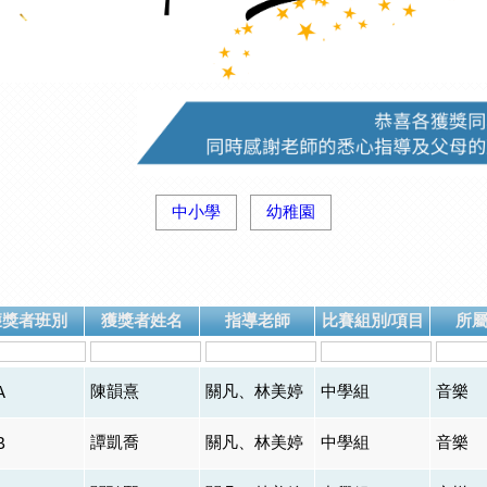
中小學
幼稚園
獲獎者班別
獲獎者姓名
指導老師
比賽組別/項目
所
陳韻熹
關凡、林美婷
中學組
音樂
A
譚凱喬
關凡、林美婷
中學組
音樂
B