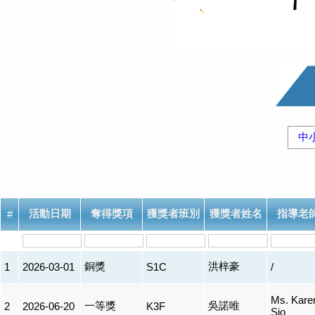
中
活動日期
奪得獎項
獲獎者班別
獲獎者姓名
指導老
#
銅獎
洪梓豪
1
2026-03-01
S1C
/
Ms. Kare
一等獎
吳諾唯
2
2026-06-20
K3F
Sio