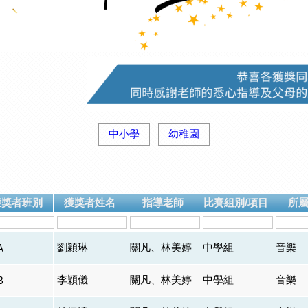
中小學
幼稚園
獲獎者班別
獲獎者姓名
指導老師
比賽組別/項目
所
劉穎琳
關凡、林美婷
中學組
音樂
A
李穎儀
關凡、林美婷
中學組
音樂
B