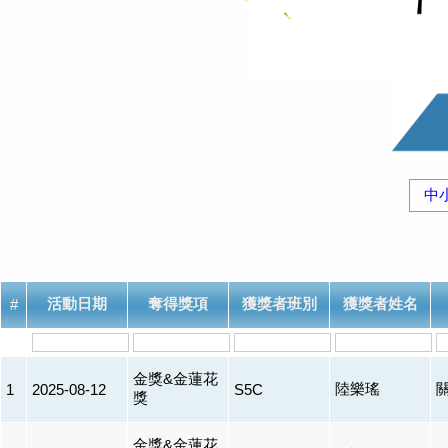
中
活動日期
奪得獎項
獲獎者班別
獲獎者姓名
#
金獎&金蓮花
陸樂瑤
1
2025-08-12
S5C
獎
金獎&金蓮花