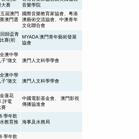
樂大賽
音樂學院
十五屆澳門
國際音樂教育家協會、粤港
賽澳門選
澳藝術交流協會、中澳青年
文化聯合會
門回歸盃青
MYADA 澳門青年藝術發展
比賽(初
協會
全澳中學
孔子"徵文
澳門人文科學學會
全澳中學
孔子"徵文
澳門人文科學學會
金蓮花
中國電影基金會、 澳門影視
影 評電
傳播協進會
比賽
026 學年飲
水教育推
海事及水務局
026 學年飲