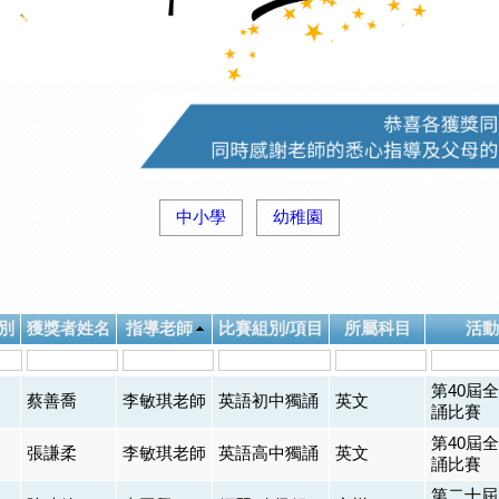
中小學
幼稚園
別
獲獎者姓名
指導老師
比賽組別/項目
所屬科目
活動
第40屆
蔡善喬
李敏琪老師
英語初中獨誦
英文
誦比賽
第40屆
張謙柔
李敏琪老師
英語高中獨誦
英文
誦比賽
第二十屆