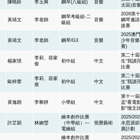
陳曉鈴
李玉興
鋼琴(八級組)
音樂
太區)音
2026第
鋼琴考級組-二
黃靖文
李老師
音樂
鋼琴邀請
級組
拔賽
2025澳
黃靖文
李老師
鋼琴/G3
音樂
少年音樂
賽)
第二十屆
李莉、容家
楊家琪
初中組
中文
生"我讀
俊
比賽
第二十屆
李莉、容家
歐梓蕾
初中組
中文
生"我讀
俊
比賽
第十一屆
黃逸朗
李黎靜
小學組
中文
盃“看電
影”徵文
繪本創作比賽
2025/2
許芷穎
林婉瑩
（中學組）—
視覺藝術
水思源節
電繪組
廣計劃
繪本創作比賽
2025/2