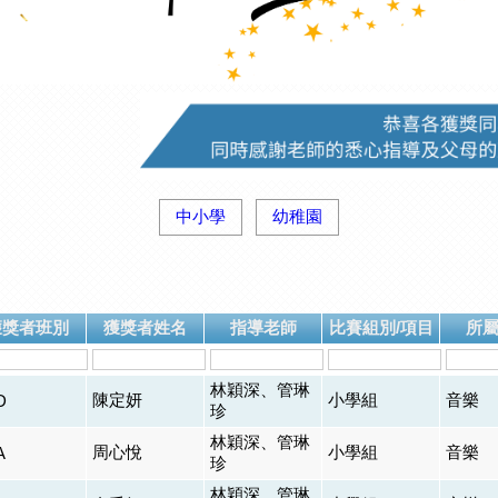
中小學
幼稚園
獲獎者班別
獲獎者姓名
指導老師
比賽組別/項目
所
林穎深、管琳
陳定妍
小學組
音樂
D
珍
林穎深、管琳
周心悅
小學組
音樂
A
珍
林穎深、管琳