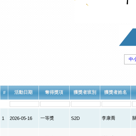
中
活動日期
奪得獎項
獲獎者班別
獲獎者姓名
#
一等獎
李康喬
1
2026-05-16
S2D