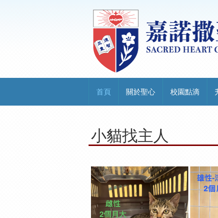
首頁
關於聖心
校園點滴
小貓找主人