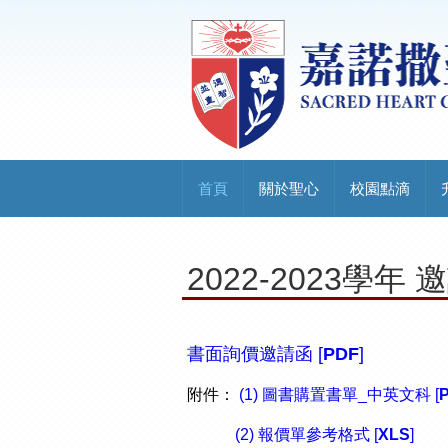
首頁
關於聖心
校園點滴
2022-2023學
書面詢價邀請函 [
PDF
]
附件：
(1) 圖書購置書單_中英文科 [
(2) 報價單參考格式 [
XLS
]