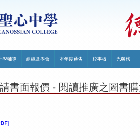
升學輔導
組織及學會
本年度通告
校事板
光榮榜
年 邀請書面報價 - 閱讀推廣之圖書
PDF
]