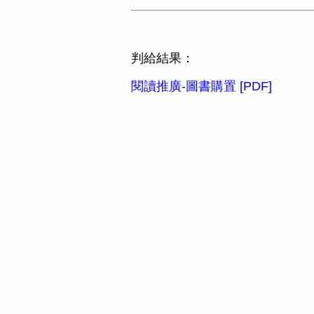
判給結果：
閱讀推廣-圖書購置 [PDF]