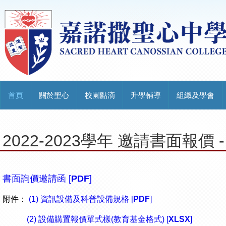
首頁
關於聖心
校園點滴
升學輔導
組織及學會
2022-2023學年 邀請書面報
書面詢價邀請函 [
PDF
]
附件：
(1) 資訊設備及科普設備規格 [
PDF
]
(2) 設備購置報價單式樣(教育基金格式) [
XLSX
]