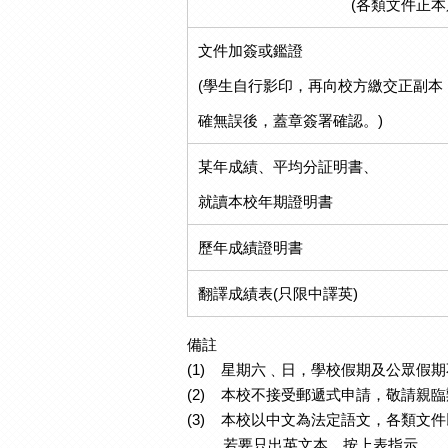
(各類文件正本
文件加簽或鑑證
(學生自行影印，再向校方繳交正副本
確無誤後，蓋章簽署確認。)
某年成績、平均分証明書、
就讀本校年期證明書
歷年成績證明書
翻譯成績表(只限中譯英)
備註
(1) 星期六﹑日，學校假期及公眾假
(2) 本校不接受郵遞式申請，敬請親
(3) 本校以中文為法定語文，各類文
若要只出英文本，按上表指示。