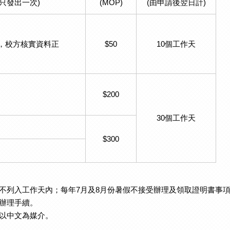
只發出一次)
(MOP)
(由申請後翌日計)
，校方核實資料正
$50
10個工作天
$200
30個工作天
$300
期不列入工作天內；每年7月及8月份暑假不接受辦理及領取證明書事
臨辦理手續。
件以中文為媒介。