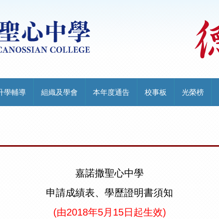
升學輔導
組織及學會
本年度通告
校事板
光榮榜
嘉諾撒聖心中學
申請成績表、學歷證明書須知
(由2018年5月15日起生效)