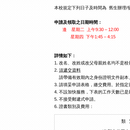
本校規定下列日子及時間為 舊生辦理/
申請及領取之日期時間：
逢 星期二 上午9:30 – 12:00
星期四 下午1:45 – 4:15
詳情如下：
1. 改名、改姓或改父母親姓名均不是
2.
須遞交資料
請帶備有效期內之身份證明文件副本、
3. 請填妥申請表格，繳交費用。於指
4. 不設加快服務，下表的工作天數已
5. 不接受郵遞式申請。
6. 證書類別及費用：
類 