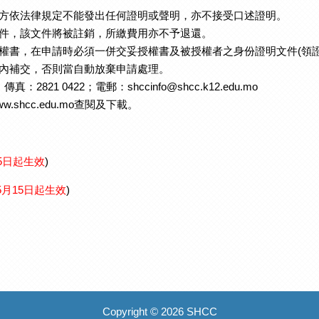
校方依法律規定不能發出任何證明或聲明，亦不接受口述證明。
文件，該文件將被註銷，所繳費用亦不予退還。
授權書，在申請時必須一併交妥授權書及被授權者之身份證明文件(領
天內補交，否則當自動放棄申請處理。
：2821 0422；電郵：shccinfo@shcc.k12.edu.mo
shcc.edu.mo查閱及下載。
15日起生效
)
年5月15日起生效
)
Copyright © 2026 SHCC