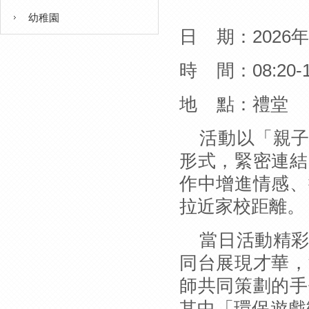
幼稚園
日
期：
2026
年
時
間：
08:20-
地
點：禮堂
活動以「親
形式，緊密連結
作中增進情感、
拉近家校距離。
當日活動精
同台展現才華，
師共同策劃的手
其中「環保遊戲