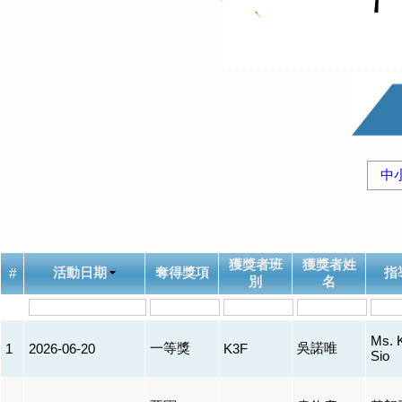
中
獲獎者班
獲獎者姓
活動日期
奪得獎項
指
#
別
名
Ms. 
一等獎
吳諾唯
1
2026-06-20
K3F
Sio